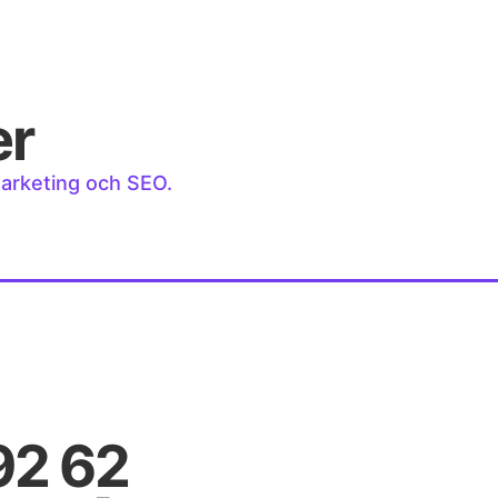
er
marketing och SEO.
92 62