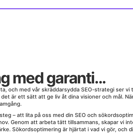
 med garanti...
rätta, och med vår skräddarsydda SEO-strategi ser vi t
et är ett sätt att ge liv åt dina visioner och mål. Nä
framgång.
steg – att lita på oss med din SEO och sökordsoptime
ov. Genom att arbeta tätt tillsammans, skapar vi inte
ke. Sökordsoptimering är hjärtat i vad vi gör, och d