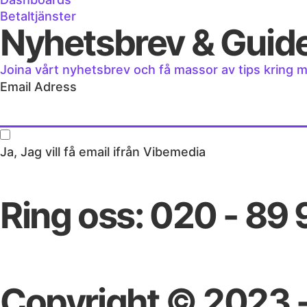
Betaltjänster
Nyhetsbrev & Guid
Joina vårt nyhetsbrev och få massor av tips kring 
Email Adress
Ja, Jag vill få email ifrån Vibemedia
Skicka in
Ring oss: 020 - 89 
Copyright © 2023 -