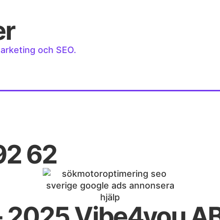
er
marketing och SEO.
92 62
 2025 Vibe4you AB. 