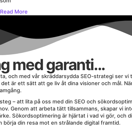
som
Read More
 med garanti...
rätta, och med vår skräddarsydda SEO-strategi ser vi t
et är ett sätt att ge liv åt dina visioner och mål. Nä
framgång.
steg – att lita på oss med din SEO och sökordsoptime
ov. Genom att arbeta tätt tillsammans, skapar vi inte
ke. Sökordsoptimering är hjärtat i vad vi gör, och d
ch börja din resa mot en strålande digital framtid.