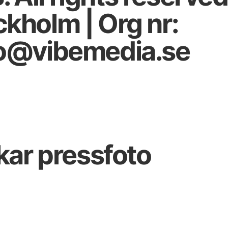
kholm | Org nr:
fo@vibemedia.se
ar pressfoto​