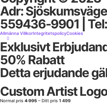
Adr: Sjöskumsvägen
559436-9901 | Tel:
Allmänna Villkor
Integritetspolicy
Cookies
Exklusivt Erbjudand
50% Rabatt
Detta erjudande gäl
Custom Artist Log
Normal pris
4 995
– Ditt pris
1 499