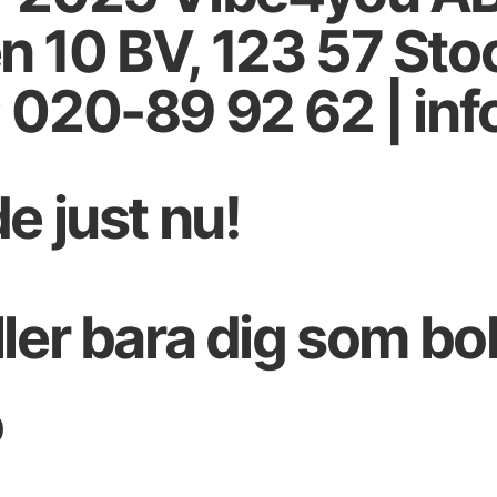
 10 BV, 123 57 Stoc
 020-89 92 62 | in
e just nu!
ler bara dig som bok
o