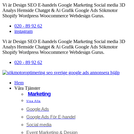
Hoppa
Vi är
Design
SEO
E-handels
Google
Marketing
Social media
3D
till
Analys
Hemside
Chatgpt & Ai
Grafik
Google Ads
Sökmotor
innehåll
Shopify
Wordpress
Woocommerce
Webdesign
Gurus.
020 - 89 92 62
instagram
Vi är
Design
SEO
E-handels
Google
Marketing
Social media
3D
Analys
Hemside
Chatgpt & Ai
Grafik
Google Ads
Sökmotor
Shopify
Wordpress
Woocommerce
Webdesign
Gurus.
020 - 89 92 62
Hem
Våra Tjänster
Marketing
Visa Alla
Google Ads
Google Ads För E-handel
Social media
Event Marketing & Design