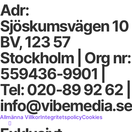
Adr:
Sjöskumsvägen 10
BV, 123 57
Stockholm | Org nr:
559436-9901 |
Tel: 020-89 92 62 |
info@vibemedia.s
Allmänna Villkor
Integritetspolicy
Cookies