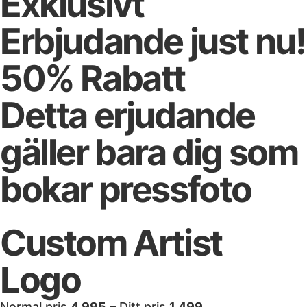
Exklusivt
Erbjudande just nu!
50% Rabatt
Detta erjudande
gäller bara dig som
bokar pressfoto​
Custom Artist
Logo
Normal pris
4 995
– Ditt pris
1 499