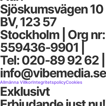
Sjöskumsvägen 10
BV, 123 57
Stockholm | Org nr:
559436-9901 |
Tel: 020-89 92 62 |
info@vibemedia.s
Allmänna Villkor
Integritetspolicy
Cookies
Exklusivt
Erbjudande just nu!