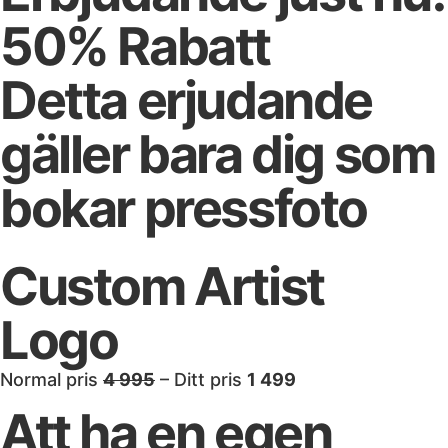
50% Rabatt
Detta erjudande
gäller bara dig som
bokar pressfoto​
Custom Artist
Logo
Normal pris
4 995
– Ditt pris
1 499
Att ha en egen