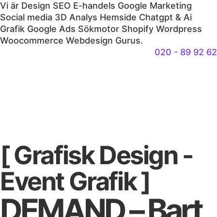
Vi är
Design
SEO
E-handels
Google
Marketing
Social media
3D
Analys
Hemside
Chatgpt & Ai
Grafik
Google Ads
Sökmotor
Shopify
Wordpress
Woocommerce
Webdesign
Gurus.
020 - 89 92 62
[ Grafisk Design -
Event Grafik
]
DEMAND – Bart