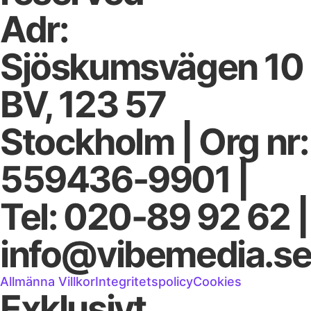
Adr:
Sjöskumsvägen 10
BV, 123 57
Stockholm | Org nr:
559436-9901 |
Tel: 020-89 92 62 |
info@vibemedia.s
Allmänna Villkor
Integritetspolicy
Cookies
Exklusivt